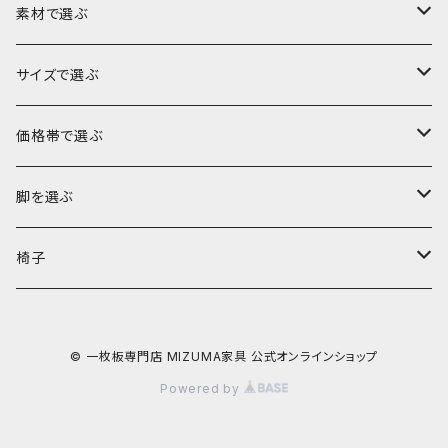
素材で選ぶ
ブビンガ
サイズで選ぶ
ウォールナット
～140cm
価格帯で選ぶ
モンキーポッド
～160cm
～10万円
脚を選ぶ
楠（クス）
～180cm
～15万円
ロータイプ（座卓・リビングテーブル・ソファテーブル）
椅子
欅（ケヤキ）
～200cm
～20万円
ハイタイプ（ダイニングテーブル・デスク・カウンター）
ダイニングチェア
© 一枚板専門店 MIZUMA家具 公式オンラインショップ
栃（トチ）
～220cm
～25万円
Powered by
ポプラ
221cm以上
～30万円