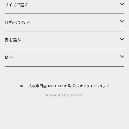
ブビンガ
サイズで選ぶ
ウォールナット
～140cm
価格帯で選ぶ
モンキーポッド
～160cm
～10万円
脚を選ぶ
楠（クス）
～180cm
～15万円
ロータイプ（座卓・リビングテーブル・ソファテーブル）
椅子
欅（ケヤキ）
～200cm
～20万円
ハイタイプ（ダイニングテーブル・デスク・カウンター）
ダイニングチェア
© 一枚板専門店 MIZUMA家具 公式オンラインショップ
栃（トチ）
～220cm
～25万円
Powered by
ポプラ
221cm以上
～30万円
銀杏（イチョウ）
～35万円