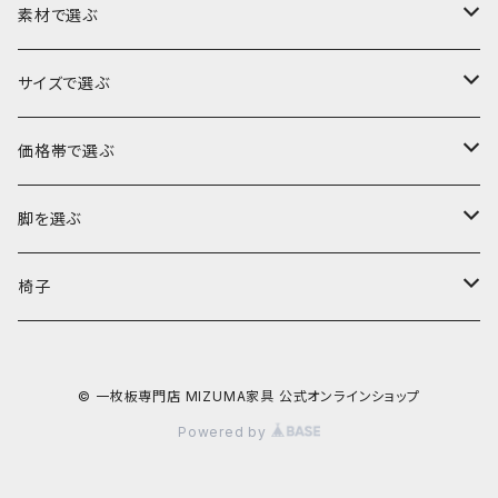
素材で選ぶ
ブビンガ
サイズで選ぶ
ウォールナット
～140cm
価格帯で選ぶ
モンキーポッド
～160cm
～10万円
脚を選ぶ
楠（クス）
～180cm
～15万円
ロータイプ（座卓・リビングテーブル・ソファテーブル）
椅子
欅（ケヤキ）
～200cm
～20万円
ハイタイプ（ダイニングテーブル・デスク・カウンター）
ダイニングチェア
© 一枚板専門店 MIZUMA家具 公式オンラインショップ
栃（トチ）
～220cm
～25万円
Powered by
ポプラ
221cm以上
～30万円