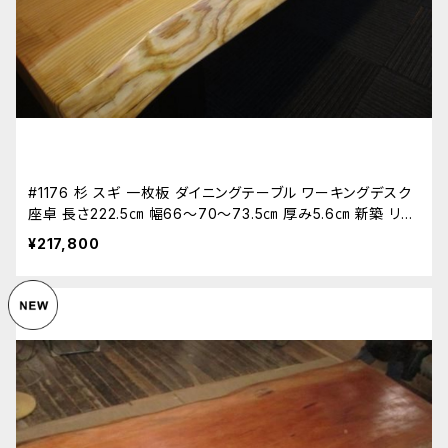
#1176 杉 スギ 一枚板 ダイニングテーブル ワーキングデスク
座卓 長さ222.5㎝ 幅66～70～73.5㎝ 厚み5.6㎝ 新築 リフ
ォーム 天板 無垢 天然木
¥217,800