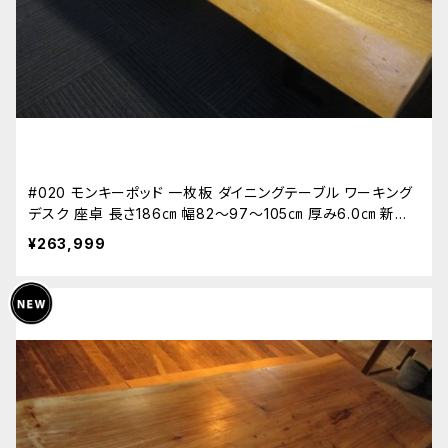
#020 モンキーポッド 一枚板 ダイニングテーブル ワーキング
デスク 座卓 長さ186㎝ 幅82～97～105㎝ 厚み6.0㎝ 新築
リフォーム 天板 無垢 天然木
¥263,999