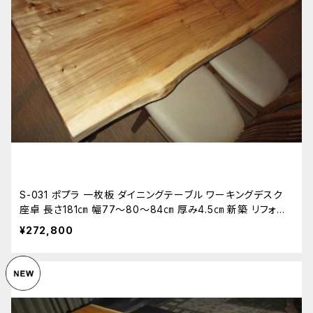
S-031 ポプラ 一枚板 ダイニングテーブル ワーキングデスク
座卓 長さ181㎝ 幅77～80～84㎝ 厚み4.5㎝ 新築 リフォー
ム 天板 無垢 天然木
¥272,800