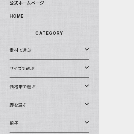
公式ホームページ
HOME
CATEGORY
素材で選ぶ
ブビンガ
サイズで選ぶ
ウォールナット
～140cm
価格帯で選ぶ
モンキーポッド
～160cm
～10万円
脚を選ぶ
楠（クス）
～180cm
～15万円
ロータイプ（座卓・リビングテーブル・ソ
椅子
ファテーブル）