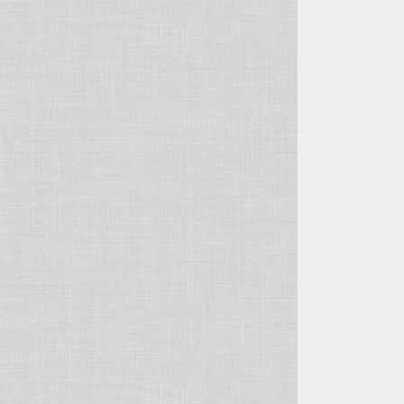
屋久杉（ヤクスギ）
ウェンジ
栴檀（センダン）
ベリ
ゼブラウッド
椨（タブ）
アフリカンチェリー
朴（ホオ）