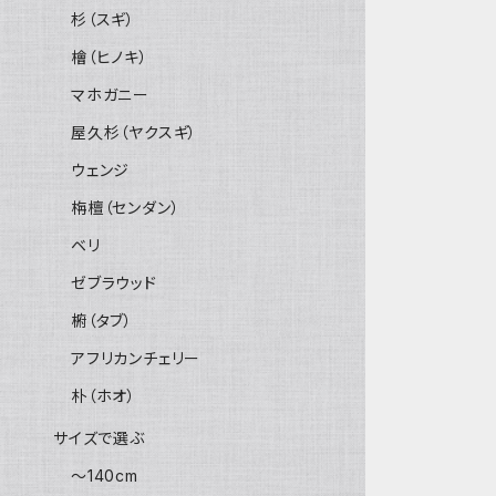
杉（スギ）
檜（ヒノキ）
マホガニー
屋久杉（ヤクスギ）
ウェンジ
栴檀（センダン）
ベリ
ゼブラウッド
椨（タブ）
アフリカンチェリー
朴（ホオ）
サイズで選ぶ
～140cm