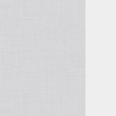
欅（ケヤキ）
～200cm
～20万円
ダイニングチェア
ハイタイプ（ダイニングテーブル・デス
ク・カウンター）
栃（トチ）
～220cm
～25万円
ポプラ
221cm以上
～30万円
銀杏（イチョウ）
～35万円
杉（スギ）
～40万円
檜（ヒノキ）
～45万円
マホガニー
46万円以上