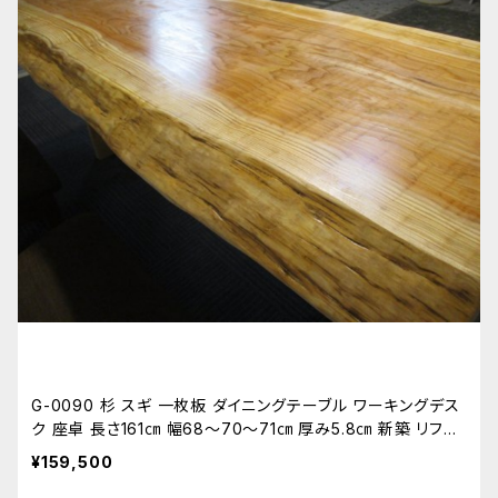
G-0090 杉 スギ 一枚板 ダイニングテーブル ワーキングデス
ク 座卓 長さ161㎝ 幅68～70～71㎝ 厚み5.8㎝ 新築 リフォ
ーム 天板 無垢 天然木
¥159,500