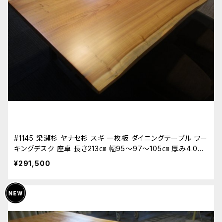
#1145 梁瀬杉 ヤナセ杉 スギ 一枚板 ダイニングテーブル ワー
キングデスク 座卓 長さ213㎝ 幅95～97～105㎝ 厚み4.0㎝
新築 リフォーム 天板 無垢 天然木
¥291,500