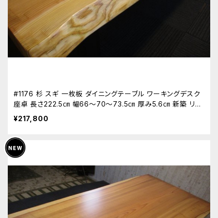
#1176 杉 スギ 一枚板 ダイニングテーブル ワーキングデスク
座卓 長さ222.5㎝ 幅66～70～73.5㎝ 厚み5.6㎝ 新築 リフ
ォーム 天板 無垢 天然木
¥217,800