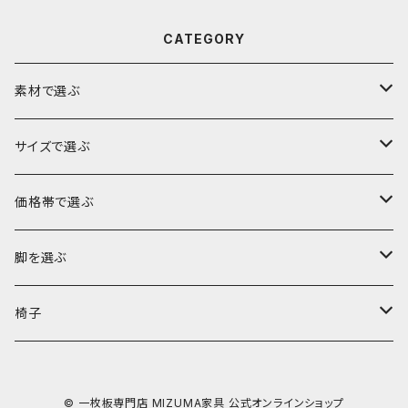
CATEGORY
素材で選ぶ
ブビンガ
サイズで選ぶ
ウォールナット
～140cm
価格帯で選ぶ
モンキーポッド
～160cm
～10万円
脚を選ぶ
楠（クス）
～180cm
～15万円
ロータイプ（座卓・リビングテーブル・ソファテーブル）
椅子
欅（ケヤキ）
～200cm
～20万円
ハイタイプ（ダイニングテーブル・デスク・カウンター）
ダイニングチェア
© 一枚板専門店 MIZUMA家具 公式オンラインショップ