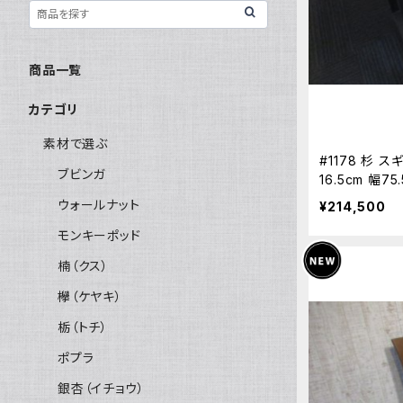
商品一覧
カテゴリ
素材で選ぶ
#1178 杉 
ブビンガ
16.5cm 幅7
然木
ウォールナット
¥214,500
モンキーポッド
楠（クス）
欅（ケヤキ）
栃（トチ）
ポプラ
銀杏（イチョウ）