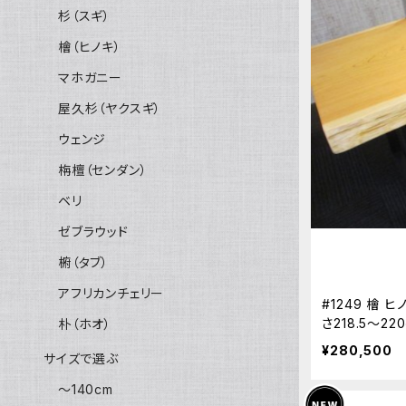
杉（スギ）
檜（ヒノキ）
マホガニー
屋久杉（ヤクスギ）
ウェンジ
栴檀（センダン）
ベリ
ゼブラウッド
椨（タブ）
アフリカンチェリー
#1249 檜
さ218.5～2
朴（ホオ）
板 無垢 天然
¥280,500
サイズで選ぶ
～140cm