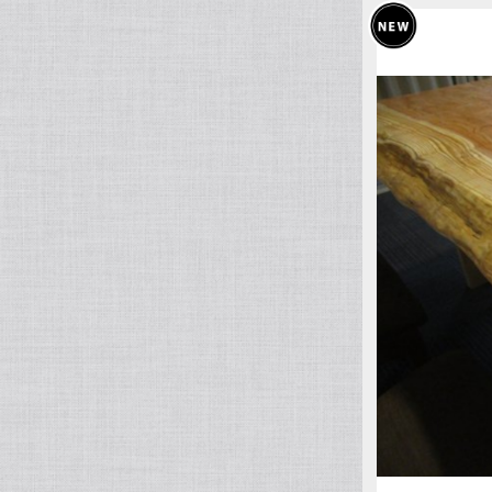
屋久杉（ヤクスギ）
ウェンジ
栴檀（センダン）
ベリ
ゼブラウッド
椨（タブ）
アフリカンチェリー
朴（ホオ）