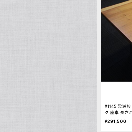
欅（ケヤキ）
～200cm
～20万円
ダイニングチェア
ハイタイプ（ダイニングテーブル・デス
ク・カウンター）
栃（トチ）
～220cm
～25万円
ポプラ
221cm以上
～30万円
銀杏（イチョウ）
～35万円
杉（スギ）
～40万円
檜（ヒノキ）
～45万円
#1145 梁
ク 座卓 長さ2
マホガニー
46万円以上
無垢 天然木
¥291,500