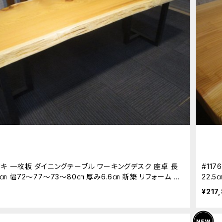
 ヒノキ 一枚板 ダイニングテーブル ワーキングデスク 座卓 長
#11
20㎝ 幅72～77～73～80㎝ 厚み6.6㎝ 新築 リフォーム 天
22.
木
木
¥217