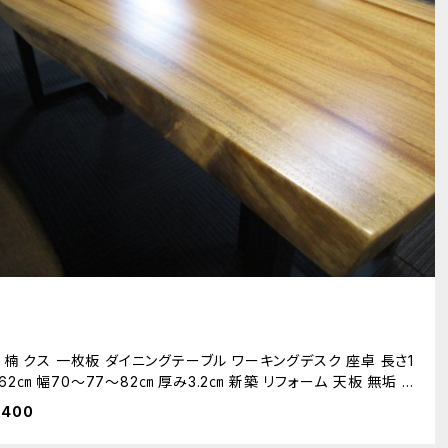
59 楠 クス 一枚板 ダイニングテーブル ワーキングデスク 座卓 長さ1
162㎝ 幅70～77～82㎝ 厚み3.2㎝ 新築 リフォーム 天板 無垢 天
,400