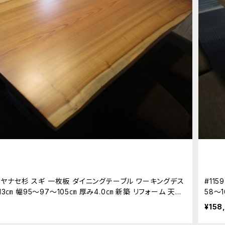
瀬杉 ヤナセ杉 スギ 一枚板 ダイニングテーブル ワーキングデス
#11
13㎝ 幅95～97～105㎝ 厚み4.0㎝ 新築 リフォーム 天板
58～
然木
¥158