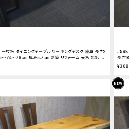
スギ 一枚板 ダイニングテーブル ワーキングデスク 座卓 長さ2
#59
5.5～74～76cm 厚み5.7cm 新築 リフォーム 天板 無垢 天
長さ1
天然
¥308