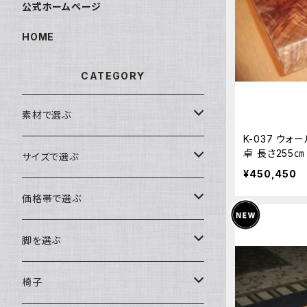
公式ホームページ
HOME
CATEGORY
素材で選ぶ
K-037 ウ
卓 長さ255㎝
ブビンガ
サイズで選ぶ
木
¥450,450
ウォールナット
～140cm
価格帯で選ぶ
モンキーポッド
～160cm
～10万円
脚を選ぶ
楠（クス）
～180cm
～15万円
ロータイプ（座卓・リビングテーブル・ソ
椅子
ファテーブル）