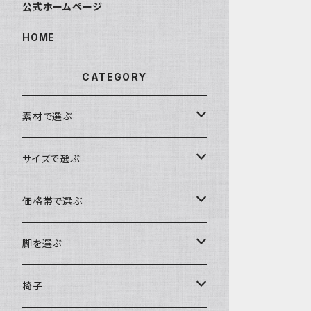
公式ホームページ
HOME
CATEGORY
素材で選ぶ
ブビンガ
サイズで選ぶ
ウォールナット
～140cm
価格帯で選ぶ
モンキーポッド
～160cm
～10万円
脚を選ぶ
楠（クス）
～180cm
～15万円
ロータイプ（座卓・リビングテーブル・ソ
椅子
ファテーブル）