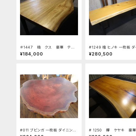
＃1447 楠 クス 豪華 テー
#1249 檜 ヒノキ 一枚板 
ブル 板 ローテーブル ダイニ
グテーブル ワーキングデス
¥184,000
¥280,500
ングテーブル カウンター 座
長さ218.5～220㎝ 幅72
卓 天板 無垢 一枚板
73～80㎝ 厚み6.6㎝ 新築
ーム 天板 無垢 天然木
#011 ブビンガ 一枚板 ダイニング
# 1250 欅 ケヤキ 豪
テーブル ワーキングデスク 座卓
ーブル 板 ローテーブル