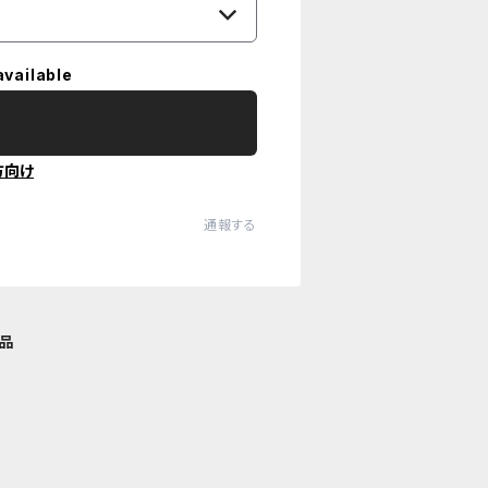
available
方向け
通報する
品