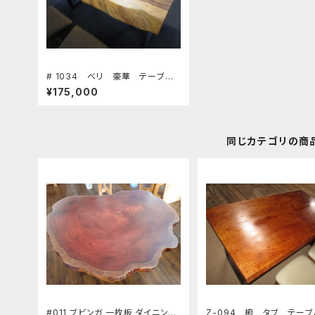
# 1034 ベリ 豪華 テーブ
ル 板 ローテーブル ダイニン
¥175,000
グテーブル カウンター 座卓
天板 無垢 一枚板
同じカテゴリの商
#011 ブビンガ 一枚板 ダイニング
Z-094 椨 タブ テー