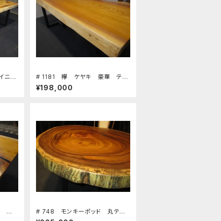
ダイニン
# 1181 欅 ケヤキ 豪華 テー
ク 座卓
ブル 板 ローテーブル ダイニ
¥198,000
～77～
ングテーブル カウンター 座
 リフォ
卓 天板 無垢 一枚板
華 テ
# 748 モンキーポッド 丸テー
 ダイ
ブル 輪切り テーブル 板 ロ