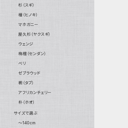
杉（スギ）
檜（ヒノキ）
マホガニー
屋久杉（ヤクスギ）
ウェンジ
栴檀（センダン）
ベリ
ゼブラウッド
椨（タブ）
アフリカンチェリー
朴（ホオ）
サイズで選ぶ
～140cm