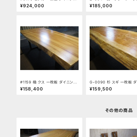
テーブル ワーキングデスク 座卓
板 ローテーブル ダイニ
¥924,000
¥185,000
長さ160㎝ 幅123㎝ 厚み7.4㎝
ーブル カウンター 座卓
新築 リフォーム 天板 無垢 天然木
板 無垢 一枚板
#1159 楠 クス 一枚板 ダイニング
G-0090 杉 スギ 一枚板 
テーブル ワーキングデスク 座卓
グテーブル ワーキングデス
¥158,400
¥159,500
長さ158～162㎝ 幅70～77～82
長さ161㎝ 幅68～70～71
㎝ 厚み3.2㎝ 新築 リフォーム 天
み5.8㎝ 新築 リフォーム 天
板 無垢 天然木
垢 天然木
その他の商品