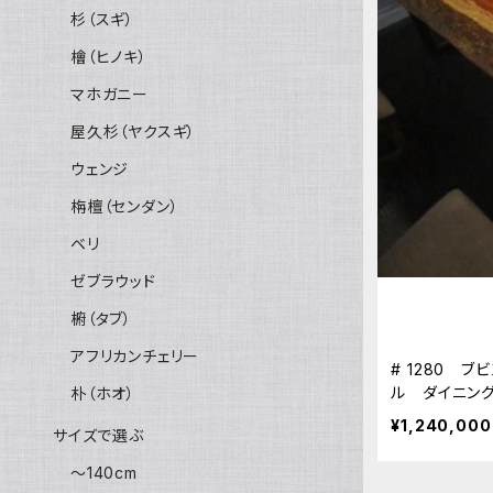
杉（スギ）
檜（ヒノキ）
マホガニー
屋久杉（ヤクスギ）
ウェンジ
栴檀（センダン）
ベリ
ゼブラウッド
椨（タブ）
アフリカンチェリー
# 1280 
ル ダイニン
朴（ホオ）
¥1,240,000
サイズで選ぶ
～140cm