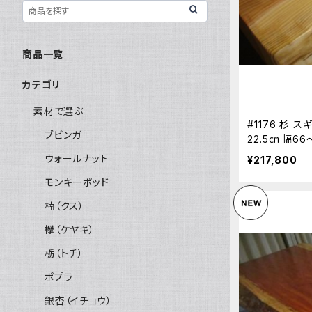
商品一覧
カテゴリ
素材で選ぶ
#1176 杉 
ブビンガ
22.5㎝ 幅6
木
ウォールナット
¥217,800
モンキーポッド
楠（クス）
欅（ケヤキ）
栃（トチ）
ポプラ
銀杏（イチョウ）