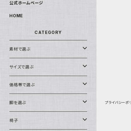
公式ホームページ
HOME
CATEGORY
素材で選ぶ
ブビンガ
サイズで選ぶ
ウォールナット
～140cm
価格帯で選ぶ
モンキーポッド
～160cm
～10万円
脚を選ぶ
プライバシーポ
楠（クス）
～180cm
～15万円
ロータイプ（座卓・リビングテーブル・ソ
椅子
ファテーブル）