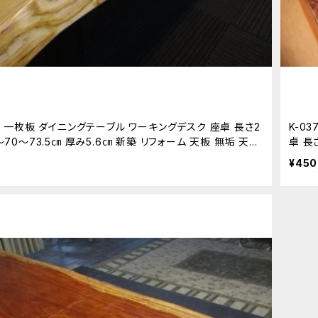
スギ 一枚板 ダイニングテーブル ワーキングデスク 座卓 長さ2
K-0
6～70～73.5㎝ 厚み5.6㎝ 新築 リフォーム 天板 無垢 天然
卓 長
木
¥450