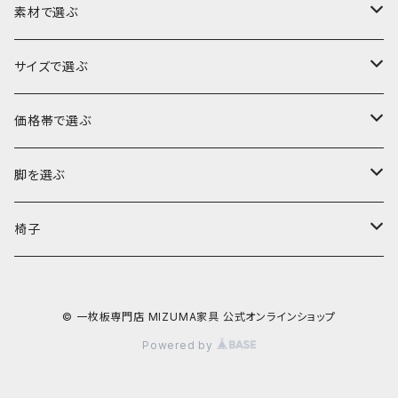
素材で選ぶ
ブビンガ
サイズで選ぶ
ウォールナット
～140cm
価格帯で選ぶ
モンキーポッド
～160cm
～10万円
脚を選ぶ
楠（クス）
～180cm
～15万円
ロータイプ（座卓・リビングテーブル・ソファテーブル）
椅子
欅（ケヤキ）
～200cm
～20万円
ハイタイプ（ダイニングテーブル・デスク・カウンター）
ダイニングチェア
© 一枚板専門店 MIZUMA家具 公式オンラインショップ
栃（トチ）
～220cm
～25万円
Powered by
ポプラ
221cm以上
～30万円