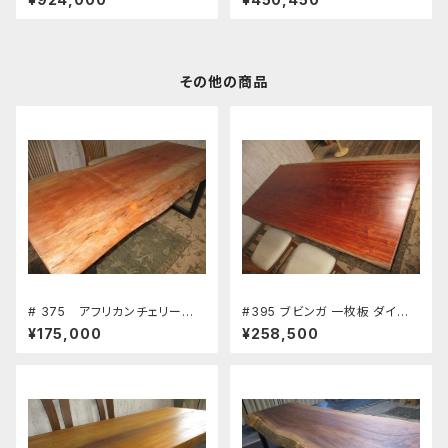
卓 長さ160㎝ 幅123㎝ 厚み7.
デスク 座卓 長さ255㎝ 幅70～
4㎝ 新築 リフォーム 天板 無垢
87㎝ 厚み6.0㎝ 新築 リフォー
天然木
ム 天板 無垢 天然木
その他の商品
# 375 アフリカンチェリー
#395 ブビンガ 一枚板 ダイニ
テーブル 板 ローテーブル
ングテーブル ワーキングデスク
¥175,000
¥258,500
ダイニングテーブル カウンタ
座卓 長さ202㎝ 幅96～97㎝
ー 座卓 天板 無垢 一枚
厚み2.7㎝ 新築 リフォーム 天板
板
無垢 天然木