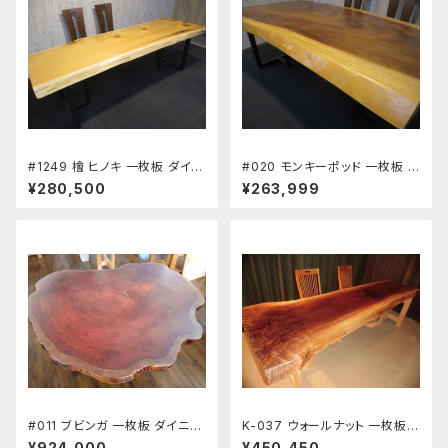
#1249 檜 ヒノキ 一枚板 ダイニ
#020 モンキーポッド 一枚板 ダ
ングテーブル ワーキングデスク
イニングテーブル ワーキングデ
¥280,500
¥263,999
座卓 長さ218.5～220㎝ 幅72
スク 座卓 長さ186㎝ 幅82～9
～77～73～80㎝ 厚み6.6㎝
7～105㎝ 厚み6.0㎝ 新築 リフ
新築 リフォーム 天板 無垢 天然
ォーム 天板 無垢 天然木
木
#011 ブビンガ 一枚板 ダイニン
K-037 ウォールナット 一枚板
グテーブル ワーキングデスク 座
ダイニングテーブル ワーキング
¥924,000
¥450,450