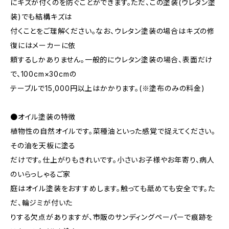
にキズが付くのを防ぐことができます。ただ、この塗装(ウレタン塗
装)でも結構キズは
付くことをご理解ください。なお、ウレタン塗装の場合はキズの修
復にはメーカーに依
頼するしかありません。一般的にウレタン塗装の場合、表面だけ
で、100cm×30cmの
テーブルで15,000円以上はかかります。(※塗布のみの料金)
●オイル塗装の特徴
植物性の自然オイルです。菜種油といった感覚で捉えてください。
その油を天板に塗る
だけです。仕上がりもきれいです。小さいお子様やお年寄り、病人
のいらっしゃるご家
庭はオイル塗装をおすすめします。触っても舐めても安全です。た
だ、輪ジミが付いた
りする欠点がありますが、市販のサンディングペーパーで痕跡を