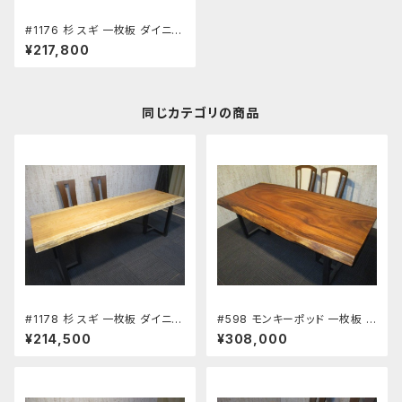
#1176 杉 スギ 一枚板 ダイニン
グテーブル ワーキングデスク 座
¥217,800
卓 長さ222.5㎝ 幅66～70～7
3.5㎝ 厚み5.6㎝ 新築 リフォー
ム 天板 無垢 天然木
同じカテゴリの商品
#1178 杉 スギ 一枚板 ダイニン
#598 モンキーポッド 一枚板 ダ
グテーブル ワーキングデスク 座
イニングテーブル ワーキングデ
¥214,500
¥308,000
卓 長さ216.5cm 幅75.5～74
スク 座卓 長さ185cm 幅78～
～76cm 厚み5.7cm 新築 リフ
82～85cm 厚み6.5cm 新築
ォーム 天板 無垢 天然木
リフォーム 天板 無垢 天然木