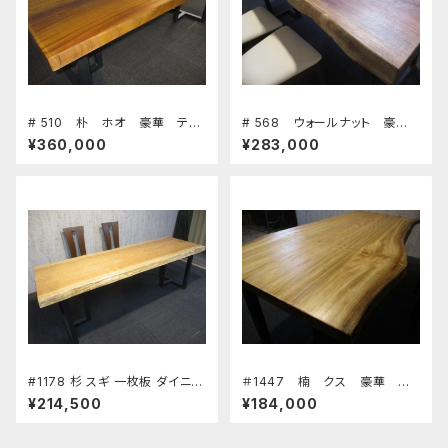
# 510 朴 ホオ 豪華 テー
# 568 ウォールナット 豪
ブル 板 ローテーブル ダイ
華 テーブル 板 ローテーブ
¥360,000
¥283,000
ニングテーブル カウンター
ル ダイニングテーブル カウ
座卓 天板 無垢 一枚板
ンター 座卓 天板 無垢 一
枚板
#1178 杉 スギ 一枚板 ダイニン
＃1447 楠 クス 豪華 テ
グテーブル ワーキングデスク 座
ーブル 板 ローテーブル ダ
¥214,500
¥184,000
卓 長さ216.5cm 幅75.5～74
イニングテーブル カウンタ
～76cm 厚み5.7cm 新築 リフ
ー 座卓 天板 無垢 一枚
ォーム 天板 無垢 天然木
板