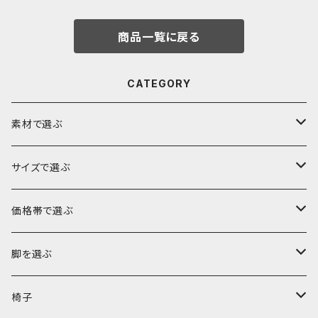
商品一覧に戻る
CATEGORY
素材で選ぶ
ブビンガ
サイズで選ぶ
ウォールナット
～140cm
価格帯で選ぶ
モンキーポッド
～160cm
～10万円
脚を選ぶ
楠（クス）
～180cm
～15万円
ロータイプ（座卓・リビングテーブル・ソファテーブル）
椅子