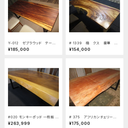
Y-012 ゼブラウッド テーブ
# 1339 楠 クス 豪華 テ
ル 板 ローテーブル ダイニ
ーブル 板 ローテーブル ダ
¥185,000
¥154,000
ングテーブル カウンター 座
イニングテーブル カウンタ
卓 天板 無垢 一枚板
ー 座卓 天板 無垢 一枚
板
#020 モンキーポッド 一枚板 ダ
# 375 アフリカンチェリー
イニングテーブル ワーキングデ
テーブル 板 ローテーブル
¥263,999
¥175,000
スク 座卓 長さ186㎝ 幅82～9
ダイニングテーブル カウンタ