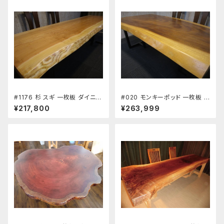
木
#1176 杉 スギ 一枚板 ダイニン
#020 モンキーポッド 一枚板 ダ
グテーブル ワーキングデスク 座
イニングテーブル ワーキングデ
¥217,800
¥263,999
卓 長さ222.5㎝ 幅66～70～7
スク 座卓 長さ186㎝ 幅82～9
3.5㎝ 厚み5.6㎝ 新築 リフォー
7～105㎝ 厚み6.0㎝ 新築 リフ
ム 天板 無垢 天然木
ォーム 天板 無垢 天然木