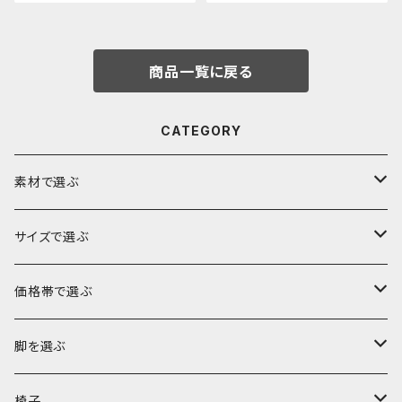
7～105㎝ 厚み6.0㎝ 新築 リフ
ー 座卓 天板 無垢 一枚
ォーム 天板 無垢 天然木
板
商品一覧に戻る
CATEGORY
素材で選ぶ
ブビンガ
サイズで選ぶ
ウォールナット
～140cm
価格帯で選ぶ
モンキーポッド
～160cm
～10万円
脚を選ぶ
楠（クス）
～180cm
～15万円
ロータイプ（座卓・リビングテーブル・ソファテーブル）
椅子