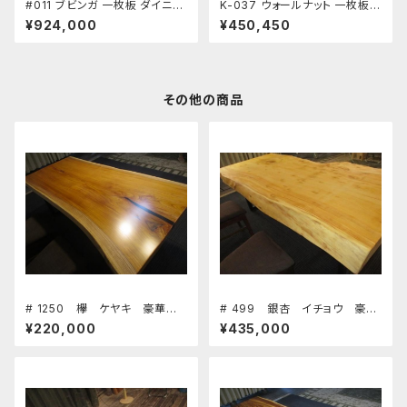
#011 ブビンガ 一枚板 ダイニン
K-037 ウォールナット 一枚板
グテーブル ワーキングデスク 座
ダイニングテーブル ワーキング
¥924,000
¥450,450
卓 長さ160㎝ 幅123㎝ 厚み7.
デスク 座卓 長さ255㎝ 幅70～
4㎝ 新築 リフォーム 天板 無垢
87㎝ 厚み6.0㎝ 新築 リフォー
天然木
ム 天板 無垢 天然木
その他の商品
# 1250 欅 ケヤキ 豪華
# 499 銀杏 イチョウ 豪
テーブル 板 ローテーブル
華 テーブル 板 ローテーブ
¥220,000
¥435,000
ダイニングテーブル カウンタ
ル ダイニングテーブル カウ
ー 座卓 天板 無垢 一枚
ンター 座卓 天板 無垢 一
板
枚板