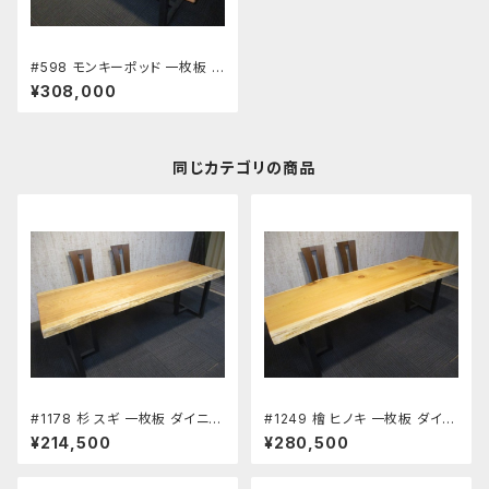
#598 モンキーポッド 一枚板 ダ
イニングテーブル ワーキングデ
¥308,000
スク 座卓 長さ185cm 幅78～
82～85cm 厚み6.5cm 新築
リフォーム 天板 無垢 天然木
同じカテゴリの商品
#1178 杉 スギ 一枚板 ダイニン
#1249 檜 ヒノキ 一枚板 ダイニ
グテーブル ワーキングデスク 座
ングテーブル ワーキングデスク
¥214,500
¥280,500
卓 長さ216.5cm 幅75.5～74
座卓 長さ218.5～220㎝ 幅72
～76cm 厚み5.7cm 新築 リフ
～77～73～80㎝ 厚み6.6㎝
ォーム 天板 無垢 天然木
新築 リフォーム 天板 無垢 天然